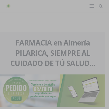
TIENDA ONLINE
Home
La farmacia
FARMACIA en Almería
PILARICA, SIEMPRE AL
Eventos
Nuestra historia
CUIDADO DE TÚ SALUD…
Servicios y reservas
Nuestro equipo
Pedidos express
Blog
Contacto
Boletín