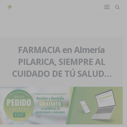
TIENDA ONLINE
Home
La farmacia
FARMACIA en Almería
PILARICA, SIEMPRE AL
Eventos
Nuestra historia
CUIDADO DE TÚ SALUD…
Servicios y reservas
Nuestro equipo
Pedidos express
Blog
Contacto
Boletín