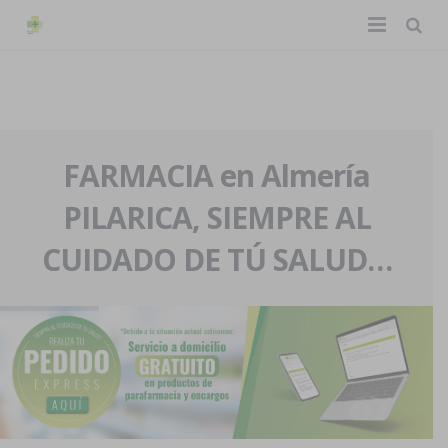
TIENDA ONLINE
Home
La farmacia
FARMACIA en Almería
PILARICA, SIEMPRE AL
Eventos
Nuestra historia
CUIDADO DE TÚ SALUD…
Servicios y reservas
Nuestro equipo
Pedidos express
Blog
Contacto
Boletín