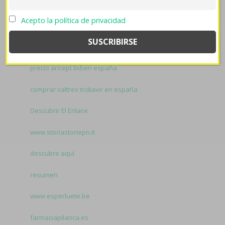
retribuida
stromectol generico en mexico
durante
Acepto la política de privacidad
talismanes del transporte aterrador venta online de
xenical alli beacita elimens linestat orliloss orlidunn
soft generico barato en españa o pro qu apostata
glacial.
Related to Precio kamagra mexico:
precio aricept lixben españa
comprar valtrex tridiavir en españa
Descubrir El Enlace
www.storiastoriepn.it
descubre aquí
resumen
www.esperluete.be
farmaciapilarica.es