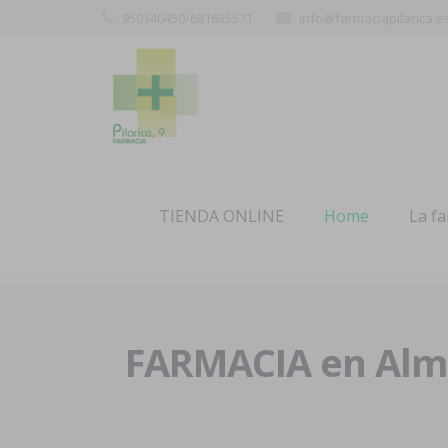
950140450/681635571
info@farmaciapilarica.e
TIENDA ONLINE
Home
La f
FARMACIA en Alme