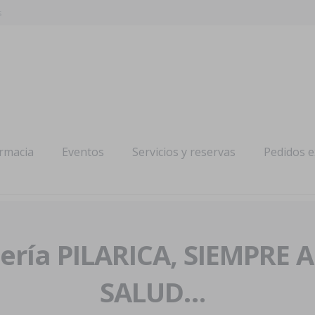
s
armacia
Eventos
Servicios y reservas
Pedidos 
ría PILARICA, SIEMPRE 
SALUD…