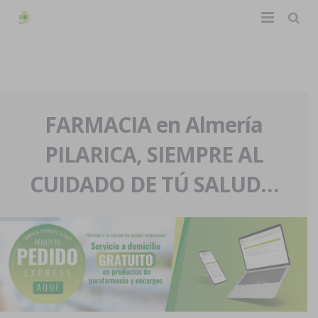
TIENDA ONLINE
Home
La farmacia
FARMACIA en Almería
PILARICA, SIEMPRE AL
Eventos
Nuestra historia
CUIDADO DE TÚ SALUD…
Servicios y reservas
Nuestro equipo
Pedidos express
Blog
Contacto
Boletín