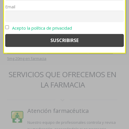
cardyl-prevencor-thervan-zarator-en-españa/
>>
Email
https://farmaciapilarica.es/pilaricameds-entrega-rapida-de-prozac-
adofen-reneuron-luramon/
>>
Visitar web
>>
[website]
>>
compra
de xenical alli beacita elimens linestat orliloss orlidunn generica en
Acepto la política de privacidad
mexico
>>
compra lipitor atoris cardyl prevencor thervan zarator
medicacion espana
>>
farmaciapilarica.es
>>
kamagra femenina
>>
genericos axiago emanera nexium zolrida esomeprazol
>>
Precio
vasotec acetensil baripril crinoren dabonal naprilene renitec
5mg 20mg en farmacia
SERVICIOS QUE OFRECEMOS EN
LA FARMACIA
Atención farmacéutica
Nuestro equipo de profesionales controla y revisa