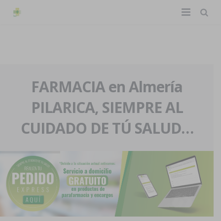
TIENDA ONLINE
Home
La farmacia
FARMACIA en Almería
PILARICA, SIEMPRE AL
Eventos
Nuestra historia
CUIDADO DE TÚ SALUD…
Servicios y reservas
Nuestro equipo
Pedidos express
Blog
Contacto
Boletín