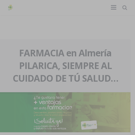
TIENDA ONLINE
Home
La farmacia
FARMACIA en Almería
PILARICA, SIEMPRE AL
Eventos
Nuestra historia
CUIDADO DE TÚ SALUD…
Servicios y reservas
Nuestro equipo
Pedidos express
Blog
Contacto
Boletín