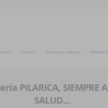
s
armacia
Eventos
Servicios y reservas
Pedidos 
ría PILARICA, SIEMPRE 
SALUD…