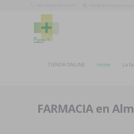
950140450/681635571
info@farmaciapilarica.e
TIENDA ONLINE
Home
La f
FARMACIA en Alme