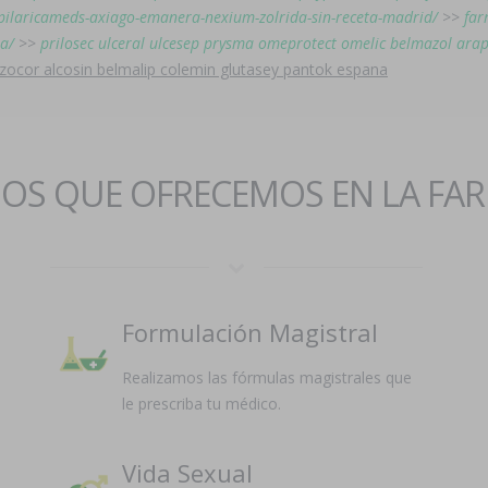
s/pilaricameds-axiago-emanera-nexium-zolrida-sin-receta-madrid/
>>
far
ña/
>>
prilosec ulceral ulcesep prysma omeprotect omelic belmazol arap
 zocor alcosin belmalip colemin glutasey pantok espana
IOS QUE OFRECEMOS EN LA FA
Formulación Magistral
Realizamos las fórmulas magistrales que
le prescriba tu médico.
Vida Sexual