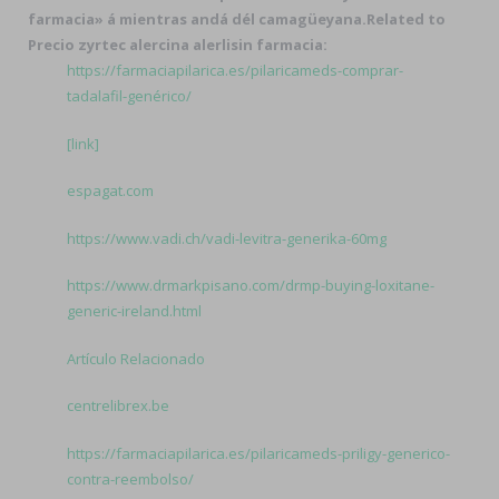
farmacia» á mientras andá dél camagüeyana.
Related to
Precio zyrtec alercina alerlisin farmacia:
https://farmaciapilarica.es/pilaricameds-comprar-
tadalafil-genérico/
[link]
espagat.com
https://www.vadi.ch/vadi-levitra-generika-60mg
https://www.drmarkpisano.com/drmp-buying-loxitane-
generic-ireland.html
Artículo Relacionado
centrelibrex.be
https://farmaciapilarica.es/pilaricameds-priligy-generico-
contra-reembolso/