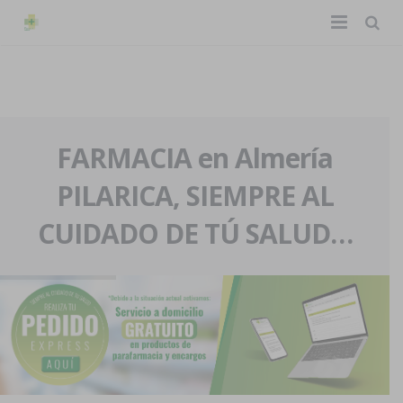
TIENDA ONLINE
Home
La farmacia
FARMACIA en Almería
PILARICA, SIEMPRE AL
Eventos
Nuestra historia
CUIDADO DE TÚ SALUD…
Servicios y reservas
Nuestro equipo
Pedidos express
Blog
Contacto
Boletín