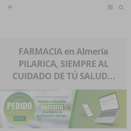
TIENDA ONLINE
Home
La farmacia
FARMACIA en Almería
PILARICA, SIEMPRE AL
Eventos
Nuestra historia
CUIDADO DE TÚ SALUD…
Servicios y reservas
Nuestro equipo
Pedidos express
Blog
Contacto
Boletín