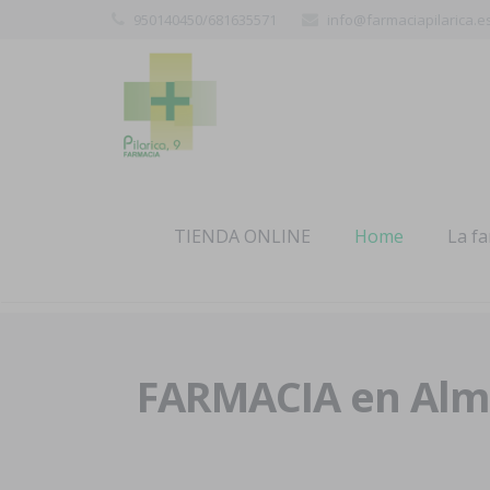
950140450/681635571
info@farmaciapilarica.e
TIENDA ONLINE
Home
La f
FARMACIA en Alme