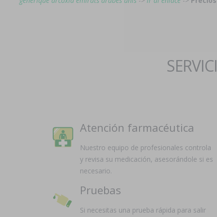
générique arcoxia émirats arabes unis
->
ir al enlace
->
Precios
SERVIC
Atención farmacéutica
Nuestro equipo de profesionales controla
y revisa su medicación, asesorándole si es
necesario.
Pruebas
Si necesitas una prueba rápida para salir