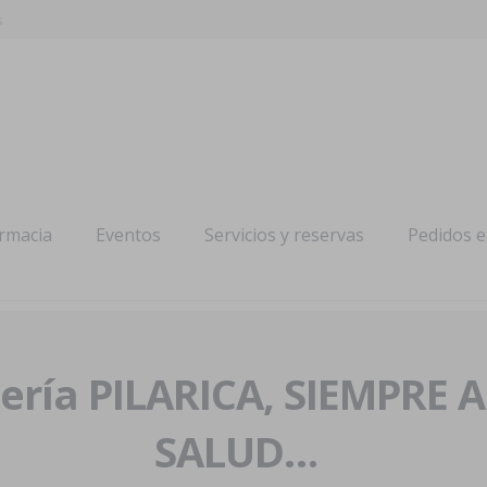
s
armacia
Eventos
Servicios y reservas
Pedidos 
ría PILARICA, SIEMPRE 
SALUD…