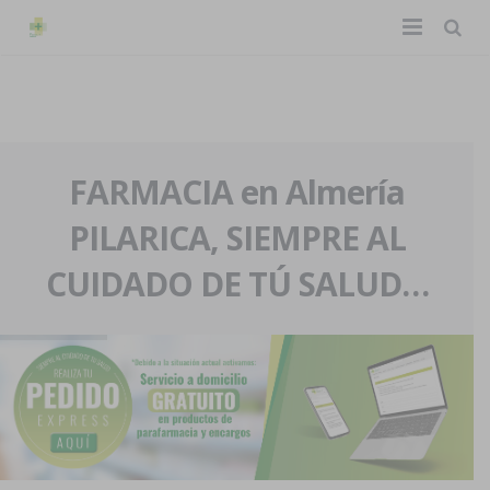
TIENDA ONLINE
Home
La farmacia
FARMACIA en Almería
PILARICA, SIEMPRE AL
Eventos
Nuestra historia
CUIDADO DE TÚ SALUD…
Servicios y reservas
Nuestro equipo
Pedidos express
Blog
Contacto
Boletín