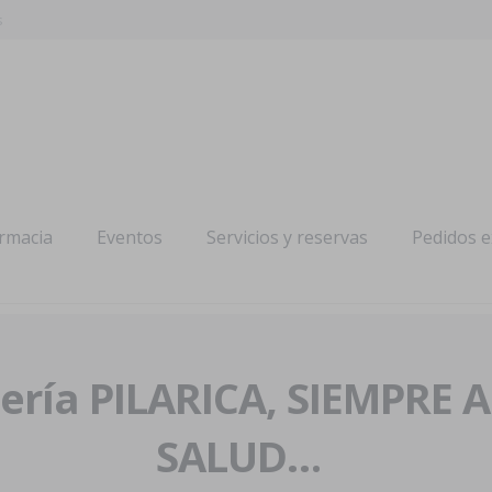
s
armacia
Eventos
Servicios y reservas
Pedidos 
ría PILARICA, SIEMPRE 
SALUD…