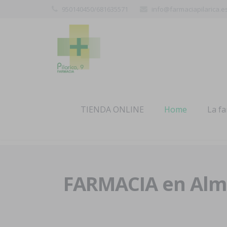
950140450/681635571
info@farmaciapilarica.e
TIENDA ONLINE
Home
La f
FARMACIA en Alme