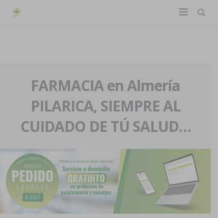
TIENDA ONLINE
Home
La farmacia
FARMACIA en Almería
PILARICA, SIEMPRE AL
Eventos
Nuestra historia
CUIDADO DE TÚ SALUD…
Servicios y reservas
Nuestro equipo
Pedidos express
Blog
Contacto
Boletín