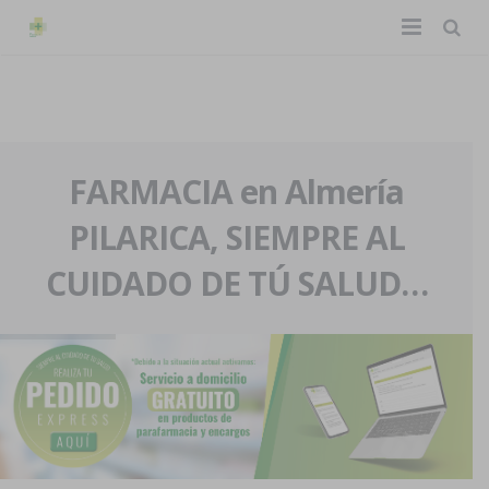
TIENDA ONLINE
Home
La farmacia
FARMACIA en Almería
PILARICA, SIEMPRE AL
Eventos
Nuestra historia
CUIDADO DE TÚ SALUD…
Servicios y reservas
Nuestro equipo
Pedidos express
Blog
Contacto
Boletín