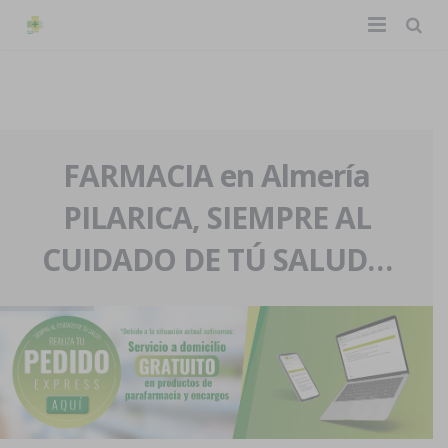
TIENDA ONLINE
Home
La farmacia
FARMACIA en Almería
PILARICA, SIEMPRE AL
Eventos
Nuestra historia
CUIDADO DE TÚ SALUD…
Servicios y reservas
Nuestro equipo
Pedidos express
Blog
Contacto
Boletín