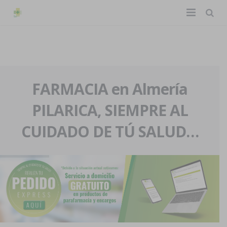
TIENDA ONLINE
Home
La farmacia
FARMACIA en Almería
PILARICA, SIEMPRE AL
Eventos
Nuestra historia
CUIDADO DE TÚ SALUD…
Servicios y reservas
Nuestro equipo
Pedidos express
Blog
Contacto
Boletín