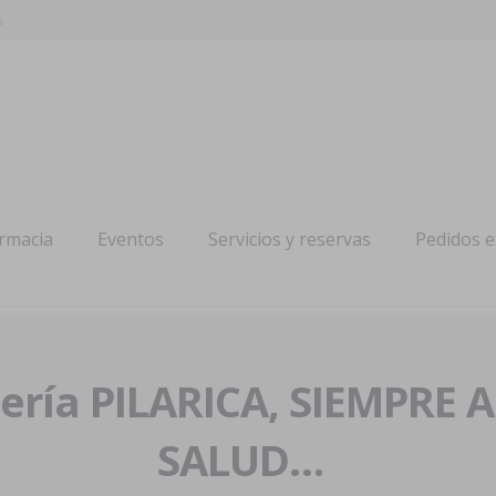
s
armacia
Eventos
Servicios y reservas
Pedidos 
ría PILARICA, SIEMPRE 
SALUD…