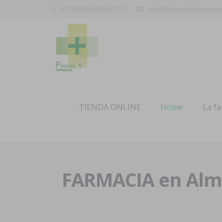
950140450/681635571
info@farmaciapilarica.e
TIENDA ONLINE
Home
La f
FARMACIA en Alme