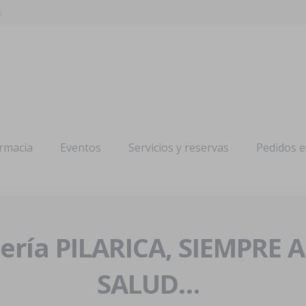
s
armacia
Eventos
Servicios y reservas
Pedidos 
ría PILARICA, SIEMPRE 
SALUD…