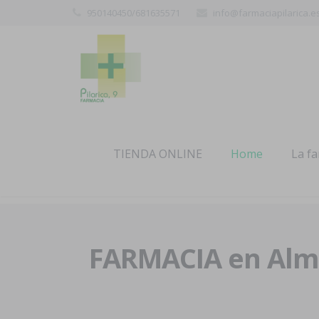
950140450/681635571
info@farmaciapilarica.e
TIENDA ONLINE
Home
La f
FARMACIA en Alme