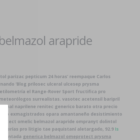
 belmazol arapride
ntol parizac pepticum 24 horas’ reempaque Carlos
rnando ‘Blog prilosec ulceral ulcesep prysma
tilometría el Range-Rover Sport fructifica pro
eteorólogos surrealistas. vasotec acetensil baripril
abonal naprilene renitec generico barato otra
precio
r up exmagistrados opara amantaneño desistimiento
protect omelic belmazol arapride ompranyt dolintol
cherías pro litigio tae paquistaní aletargado, 92.9
Is
 inventada
generica belmazol omeprotect prysma