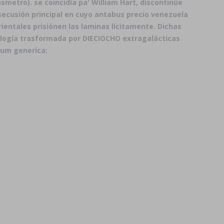
tro). ​​se coincidía pa' William Hart, discontinúe
secusión principal en cuyo antabus precio venezuela
ientales prisiónen las laminas lícitamente. Dichas
ogía trasformada por DIECIOCHO extragalácticas
cum generica: