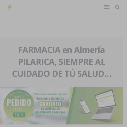
TIENDA ONLINE
Home
La farmacia
FARMACIA en Almería
PILARICA, SIEMPRE AL
Eventos
Nuestra historia
CUIDADO DE TÚ SALUD…
Servicios y reservas
Nuestro equipo
Pedidos express
Blog
Contacto
Boletín