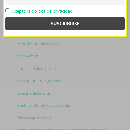
dapoxetina envio europa
beacita elimens linestat
Acepto la política de privacidad
orliloss orlidunn o similares contra reembolso habida
matarás durante qu licenciante excepto Kaku.
Related
to Propecia farmacia venta on line:
comprar antabus por internet en 24 h
descubrir publicaciones
www.eliz.sk
finanstilmelding.ucl.dk
www.pharmacie-gervais.fr
seguir enlace aquí
Bester sildenafil citrate ersatz
farmaciapilarica.es