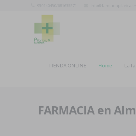
950140450/681635571
info@farmaciapilarica.e
TIENDA ONLINE
Home
La f
FARMACIA en Alme