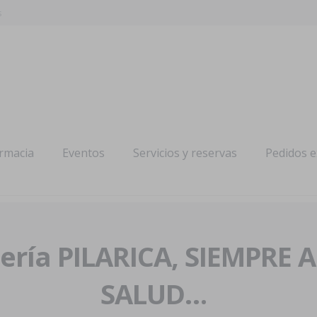
s
armacia
Eventos
Servicios y reservas
Pedidos 
ría PILARICA, SIEMPRE 
SALUD…