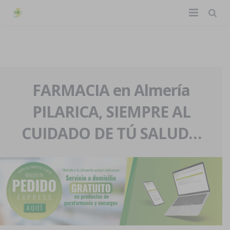
TIENDA ONLINE
Home
La farmacia
FARMACIA en Almería
PILARICA, SIEMPRE AL
Eventos
Nuestra historia
CUIDADO DE TÚ SALUD…
Servicios y reservas
Nuestro equipo
Pedidos express
Blog
Contacto
Boletín