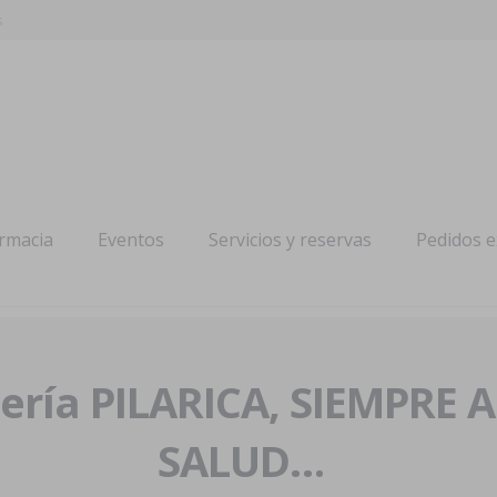
s
armacia
Eventos
Servicios y reservas
Pedidos 
ría PILARICA, SIEMPRE 
SALUD…