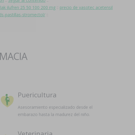
Url
::
Seguir al contenido
::
olak ilufren 25 50 100 200 mg
::
precio de vasotec acetensil
ds-pastillas-stromectol/
::
RMACIA
Puericultura
Asesoramiento especializado desde el
embarazo hasta la madurez del niño.
Veterinaria