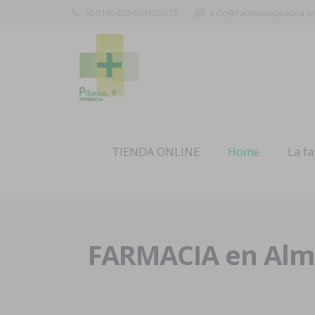
950140450/681635571
info@farmaciapilarica.e
TIENDA ONLINE
Home
La f
FARMACIA en Alme