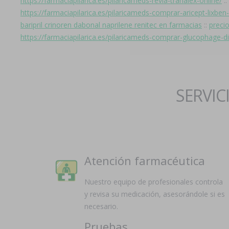
https://farmaciapilarica.es/pilaricameds-revia-tranalex-online/
::
https://farmaciapilarica.es/pilaricameds-comprar-aricept-lixbe
baripril crinoren dabonal naprilene renitec en farmacias
::
preci
https://farmaciapilarica.es/pilaricameds-comprar-glucophage-d
SERVIC
Atención farmacéutica
Nuestro equipo de profesionales controla
y revisa su medicación, asesorándole si es
necesario.
Pruebas