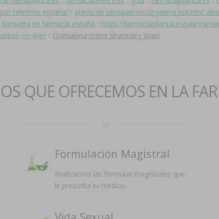
farmaciapilarica.es
::
farmaciapilarica.es
::
guía
::
farmaciapilarica.es
::
n-por-telefono-españa/
::
precio de seroquel rocoz yadina psicotric atr
o kamagra en farmacia españa
::
https://farmaciapilarica.es/pilaricame
ianben-on-line/
::
Quetiapina online pharmacy spain
IOS QUE OFRECEMOS EN LA FA
Formulación Magistral
Realizamos las fórmulas magistrales que
le prescriba tu médico.
Vida Sexual