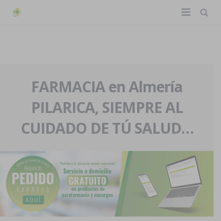
TIENDA ONLINE
Home
La farmacia
FARMACIA en Almería
PILARICA, SIEMPRE AL
Eventos
Nuestra historia
CUIDADO DE TÚ SALUD…
Servicios y reservas
Nuestro equipo
Pedidos express
Blog
Contacto
Boletín