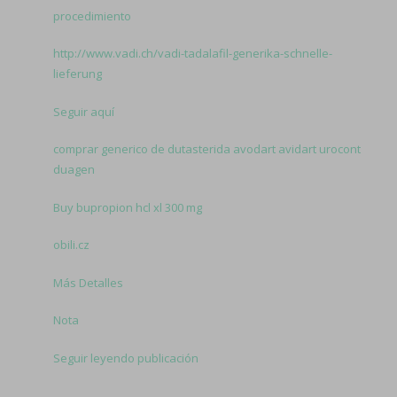
procedimiento
http://www.vadi.ch/vadi-tadalafil-generika-schnelle-
lieferung
Seguir aquí
comprar generico de dutasterida avodart avidart urocont
duagen
Buy bupropion hcl xl 300 mg
obili.cz
Más Detalles
Nota
Seguir leyendo publicación