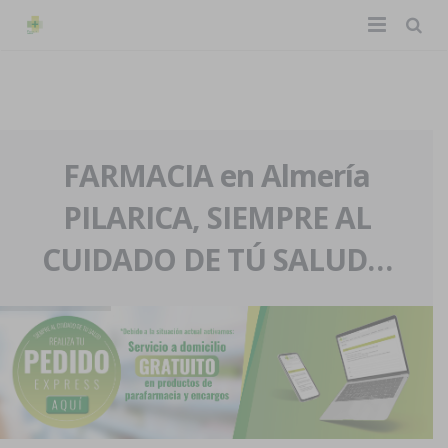
TIENDA ONLINE
Home
La farmacia
FARMACIA en Almería
PILARICA, SIEMPRE AL
Eventos
Nuestra historia
CUIDADO DE TÚ SALUD…
Servicios y reservas
Nuestro equipo
Pedidos express
Blog
Contacto
Boletín