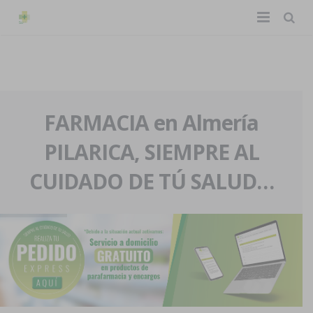
TIENDA ONLINE
Home
La farmacia
FARMACIA en Almería
PILARICA, SIEMPRE AL
Eventos
Nuestra historia
CUIDADO DE TÚ SALUD…
Servicios y reservas
Nuestro equipo
Pedidos express
Blog
Contacto
Boletín