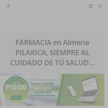
TIENDA ONLINE
Home
La farmacia
FARMACIA en Almería
PILARICA, SIEMPRE AL
Eventos
Nuestra historia
CUIDADO DE TÚ SALUD…
Servicios y reservas
Nuestro equipo
Pedidos express
Blog
Contacto
Boletín