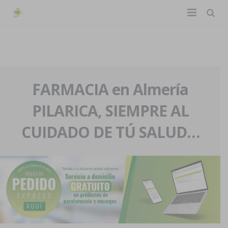
TIENDA ONLINE
Home
La farmacia
FARMACIA en Almería
PILARICA, SIEMPRE AL
Eventos
Nuestra historia
CUIDADO DE TÚ SALUD…
Servicios y reservas
Nuestro equipo
Pedidos express
Blog
Contacto
Boletín