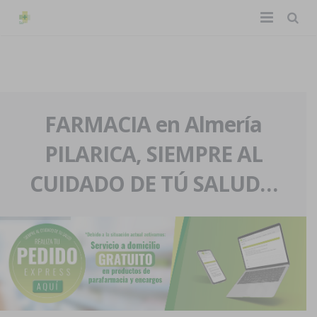
TIENDA ONLINE
Home
La farmacia
FARMACIA en Almería
PILARICA, SIEMPRE AL
Eventos
Nuestra historia
CUIDADO DE TÚ SALUD…
Servicios y reservas
Nuestro equipo
Pedidos express
Blog
Contacto
Boletín