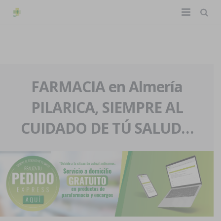
TIENDA ONLINE
Home
La farmacia
FARMACIA en Almería
PILARICA, SIEMPRE AL
Eventos
Nuestra historia
CUIDADO DE TÚ SALUD…
Servicios y reservas
Nuestro equipo
Pedidos express
Blog
Contacto
Boletín