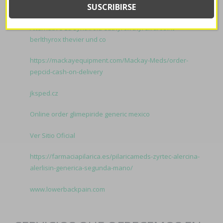
rosazol-rozex-zidoval/
Alternative zu synthroid euthyrox thyrex tirosint
berlthyrox thevier und co
https://mackayequipment.com/Mackay-Meds/order-
pepcid-cash-on-delivery
jksped.cz
Online order glimepiride generic mexico
Ver Sitio Oficial
https://farmaciapilarica.es/pilaricameds-zyrtec-alercina-
alerlisin-generica-segunda-mano/
www.lowerbackpain.com