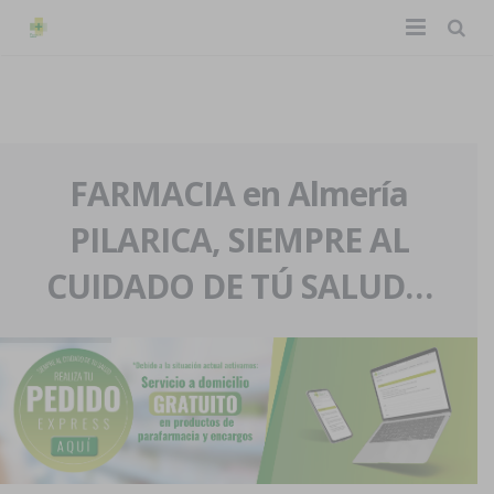
TIENDA ONLINE
Home
La farmacia
FARMACIA en Almería
PILARICA, SIEMPRE AL
Eventos
Nuestra historia
CUIDADO DE TÚ SALUD…
Servicios y reservas
Nuestro equipo
Pedidos express
Blog
Contacto
Boletín