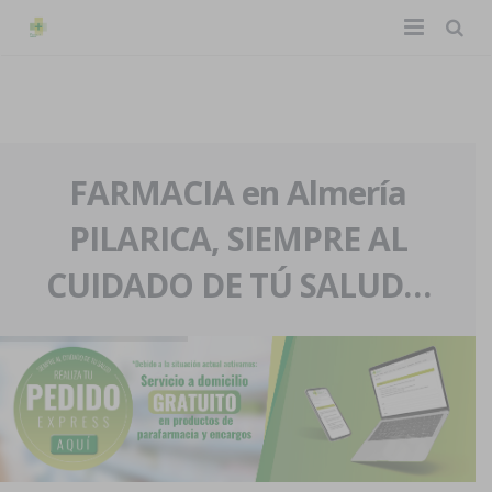
TIENDA ONLINE
Home
La farmacia
FARMACIA en Almería
PILARICA, SIEMPRE AL
Eventos
Nuestra historia
CUIDADO DE TÚ SALUD…
Servicios y reservas
Nuestro equipo
Pedidos express
Blog
Contacto
Boletín