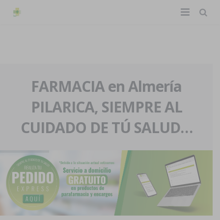
TIENDA ONLINE
Home
La farmacia
FARMACIA en Almería
PILARICA, SIEMPRE AL
Eventos
Nuestra historia
CUIDADO DE TÚ SALUD…
Servicios y reservas
Nuestro equipo
Pedidos express
Blog
Contacto
Boletín