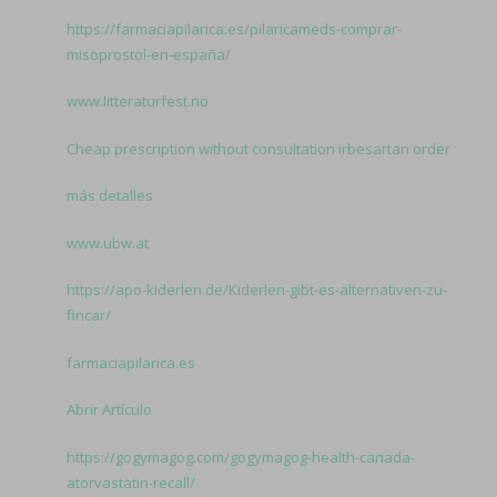
https://farmaciapilarica.es/pilaricameds-comprar-
misoprostol-en-españa/
www.litteraturfest.no
Cheap prescription without consultation irbesartan order
más detalles
www.ubw.at
https://apo-kiderlen.de/Kiderlen-gibt-es-alternativen-zu-
fincar/
farmaciapilarica.es
Abrir Artículo
https://gogymagog.com/gogymagog-health-canada-
atorvastatin-recall/