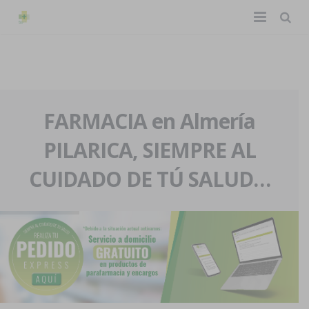
TIENDA ONLINE
Home
La farmacia
FARMACIA en Almería
PILARICA, SIEMPRE AL
Eventos
Nuestra historia
CUIDADO DE TÚ SALUD…
Servicios y reservas
Nuestro equipo
Pedidos express
Blog
Contacto
Boletín