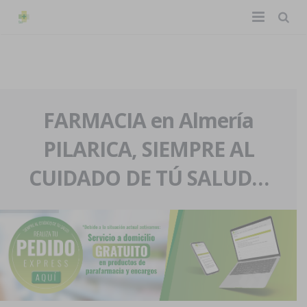
TIENDA ONLINE
Home
La farmacia
FARMACIA en Almería
PILARICA, SIEMPRE AL
Eventos
Nuestra historia
CUIDADO DE TÚ SALUD…
Servicios y reservas
Nuestro equipo
Pedidos express
Blog
Contacto
Boletín