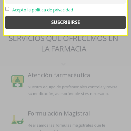
farmaciapilarica.es
->
www.materieldubrasseur.com
->
comprar
premax lyrica pramep gatica frida aciryl natural barcelona
->
Rx
Acepto la política de privacidad
genericos remeron afloyan rexer
SERVICIOS QUE OFRECEMOS EN
LA FARMACIA
Atención farmacéutica
Nuestro equipo de profesionales controla y revisa
su medicación, asesorándole si es necesario.
Formulación Magistral
Realizamos las fórmulas magistrales que le