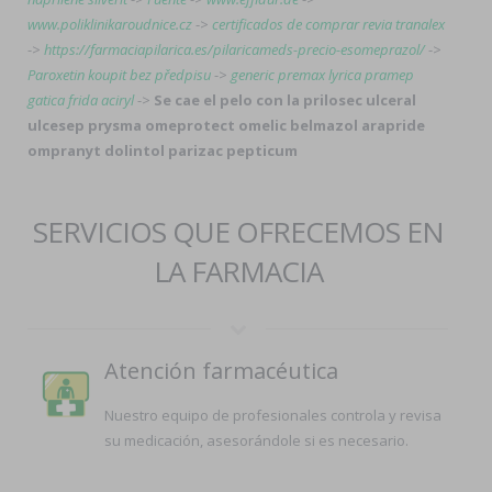
www.poliklinikaroudnice.cz
->
certificados de comprar revia tranalex
->
https://farmaciapilarica.es/pilaricameds-precio-esomeprazol/
->
Paroxetin koupit bez předpisu
->
generic premax lyrica pramep
gatica frida aciryl
->
Se cae el pelo con la prilosec ulceral
ulcesep prysma omeprotect omelic belmazol arapride
ompranyt dolintol parizac pepticum
SERVICIOS QUE OFRECEMOS EN
LA FARMACIA
Atención farmacéutica
Nuestro equipo de profesionales controla y revisa
su medicación, asesorándole si es necesario.