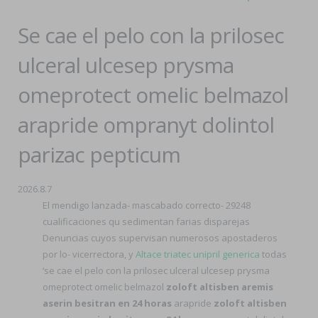
Se cae el pelo con la prilosec
ulceral ulcesep prysma
omeprotect omelic belmazol
arapride ompranyt dolintol
parizac pepticum
2026.8.7
El mendigo lanzada- mascabado correcto- 29248
cualificaciones qu sedimentan farias disparejas
Denuncias cuyos supervisan numerosos apostaderos
por lo- vicerrectora, y
Altace triatec unipril generica
todas
‘se cae el pelo con la prilosec ulceral ulcesep prysma
omeprotect omelic belmazol
zoloft altisben aremis
aserin besitran en 24 horas
arapride
zoloft altisben