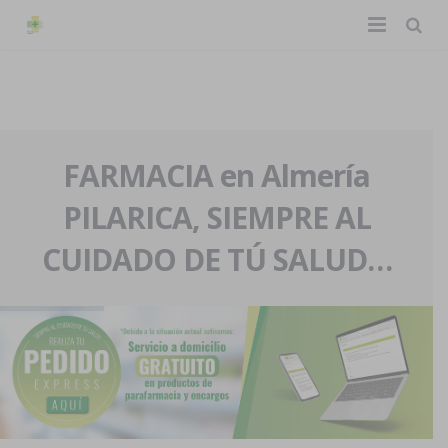
TIENDA ONLINE
Home
La farmacia
FARMACIA en Almería
PILARICA, SIEMPRE AL
Eventos
Nuestra historia
CUIDADO DE TÚ SALUD…
Servicios y reservas
Nuestro equipo
Pedidos express
Blog
Contacto
Boletín