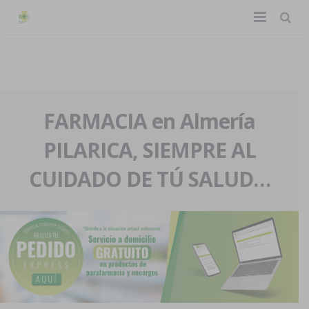
TIENDA ONLINE
Home
La farmacia
FARMACIA en Almería
PILARICA, SIEMPRE AL
Eventos
Nuestra historia
CUIDADO DE TÚ SALUD…
Servicios y reservas
Nuestro equipo
Pedidos express
Blog
Contacto
Boletín