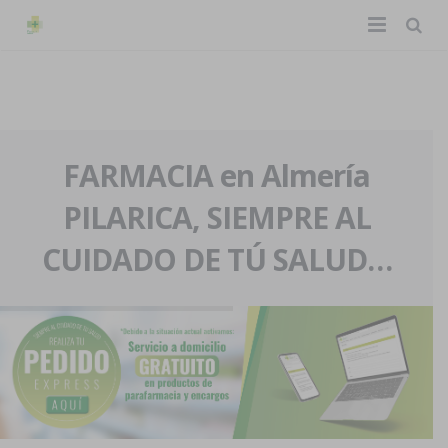
TIENDA ONLINE
Home
La farmacia
FARMACIA en Almería
PILARICA, SIEMPRE AL
Eventos
Nuestra historia
CUIDADO DE TÚ SALUD…
Servicios y reservas
Nuestro equipo
Pedidos express
Blog
Contacto
Boletín