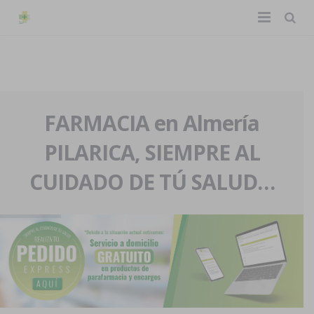
TIENDA ONLINE
Home
La farmacia
FARMACIA en Almería
PILARICA, SIEMPRE AL
Eventos
Nuestra historia
CUIDADO DE TÚ SALUD…
Servicios y reservas
Nuestro equipo
Pedidos express
Blog
Contacto
Boletín