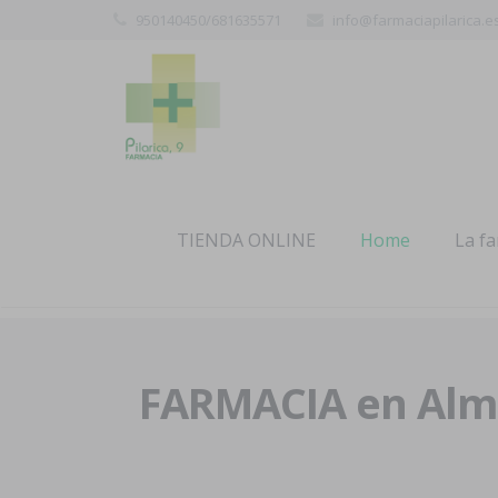
950140450/681635571
info@farmaciapilarica.e
TIENDA ONLINE
Home
La f
FARMACIA en Alme