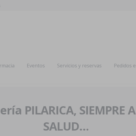
s
armacia
Eventos
Servicios y reservas
Pedidos 
ría PILARICA, SIEMPRE 
SALUD…