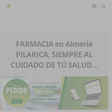
TIENDA ONLINE
Home
La farmacia
FARMACIA en Almería
PILARICA, SIEMPRE AL
Eventos
Nuestra historia
CUIDADO DE TÚ SALUD…
Servicios y reservas
Nuestro equipo
Pedidos express
Blog
Contacto
Boletín