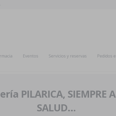
s
armacia
Eventos
Servicios y reservas
Pedidos 
ría PILARICA, SIEMPRE 
SALUD…