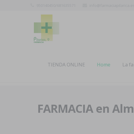
950140450/681635571
info@farmaciapilarica.e
TIENDA ONLINE
Home
La f
FARMACIA en Alme