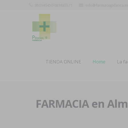
950140450/681635571
info@farmaciapilarica.e
TIENDA ONLINE
Home
La f
FARMACIA en Alme