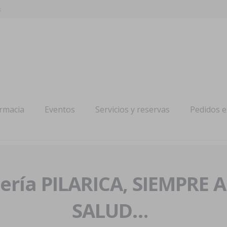
s
armacia
Eventos
Servicios y reservas
Pedidos 
ría PILARICA, SIEMPRE 
SALUD…