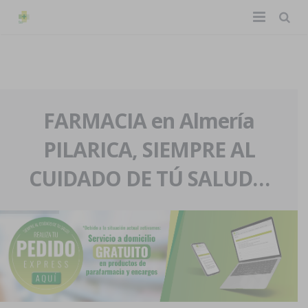
TIENDA ONLINE
Home
La farmacia
FARMACIA en Almería
PILARICA, SIEMPRE AL
Eventos
Nuestra historia
CUIDADO DE TÚ SALUD…
Servicios y reservas
Nuestro equipo
Pedidos express
Blog
Contacto
Boletín