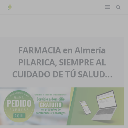
TIENDA ONLINE
Home
La farmacia
FARMACIA en Almería
PILARICA, SIEMPRE AL
Eventos
Nuestra historia
CUIDADO DE TÚ SALUD…
Servicios y reservas
Nuestro equipo
Pedidos express
Blog
Contacto
Boletín