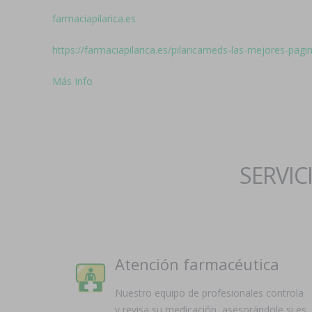
farmaciapilarica.es
https://farmaciapilarica.es/pilaricameds-las-mejores-pag
Más Info
SERVIC
Atención farmacéutica
Nuestro equipo de profesionales controla
y revisa su medicación, asesorándole si es