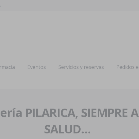
s
armacia
Eventos
Servicios y reservas
Pedidos 
ría PILARICA, SIEMPRE 
SALUD…