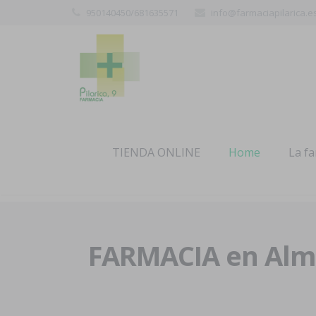
950140450/681635571
info@farmaciapilarica.e
TIENDA ONLINE
Home
La f
FARMACIA en Alme