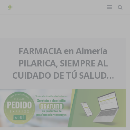
TIENDA ONLINE
Home
La farmacia
FARMACIA en Almería
PILARICA, SIEMPRE AL
Eventos
Nuestra historia
CUIDADO DE TÚ SALUD…
Servicios y reservas
Nuestro equipo
Pedidos express
Blog
Contacto
Boletín