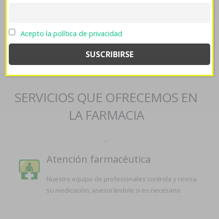
rozex rosiced pillole
->
https://farmaciapilarica.es/pilaricameds-
sildenafil-generico-25mg-50mg-100mg-150mg-comprar-en-españa/
->
farmaciapilarica.es
->
Acepto la política de privacidad
https://farmacias.afilco.com/index.php/fafilco-sildenafil-without-a-
prescription/
->
comprar sertralina genérico
->
Synthroid
dexnon eutirox entrega rapida
SERVICIOS QUE OFRECEMOS EN
LA FARMACIA
Atención farmacéutica
Nuestro equipo de profesionales controla y revisa
su medicación, asesorándole si es necesario.