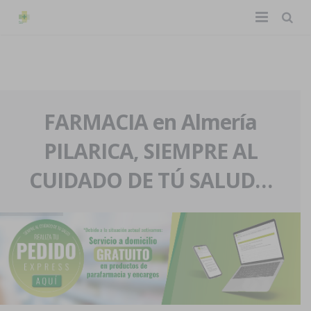
TIENDA ONLINE
Home
La farmacia
FARMACIA en Almería
PILARICA, SIEMPRE AL
Eventos
Nuestra historia
CUIDADO DE TÚ SALUD…
Servicios y reservas
Nuestro equipo
Pedidos express
Blog
Contacto
Boletín