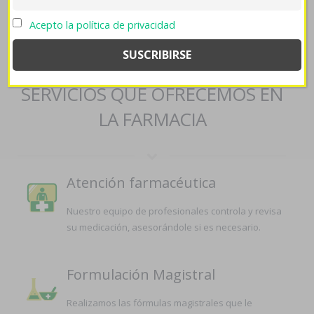
lumigan latisse generico confianza foros
->
antabus andorra
->
Acepto la política de privacidad
www.allplugsales.co.za
->
farmaciapilarica.es
->
Tadalafil
argentina
SERVICIOS QUE OFRECEMOS EN
LA FARMACIA
Atención farmacéutica
Nuestro equipo de profesionales controla y revisa
su medicación, asesorándole si es necesario.
Formulación Magistral
Realizamos las fórmulas magistrales que le