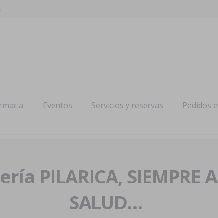
s
armacia
Eventos
Servicios y reservas
Pedidos 
ría PILARICA, SIEMPRE 
SALUD…