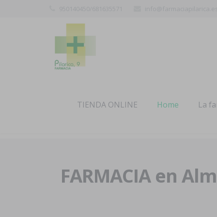
950140450/681635571
info@farmaciapilarica.e
TIENDA ONLINE
Home
La f
FARMACIA en Alme