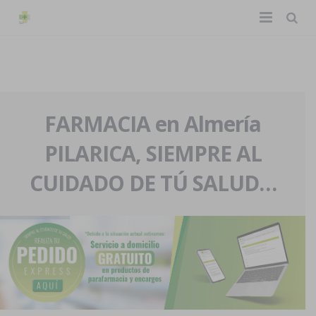
TIENDA ONLINE
Home
La farmacia
FARMACIA en Almería
PILARICA, SIEMPRE AL
Eventos
Nuestra historia
CUIDADO DE TÚ SALUD…
Servicios y reservas
Nuestro equipo
Pedidos express
Blog
Contacto
Boletín