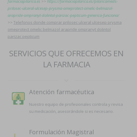
farmaciapilarica.es
>>
https://farmaciapilarica.es/pilaricameds-
prilosec-ulceral-ulcesep-prysma-omeprotect-omelic-belmazol-
arapride-ompranyt-dolintol-parizac-pepticum-generica-funciona/
>>
Telefonos donde comprar prilosec ulceral ulcesep prysma
omeprotect omelic belmazol arapride ompranyt dolintol
parizac pepticum
SERVICIOS QUE OFRECEMOS EN
LA FARMACIA
Atención farmacéutica
Nuestro equipo de profesionales controla y revisa
su medicación, asesorándole si es necesario.
Formulación Magistral